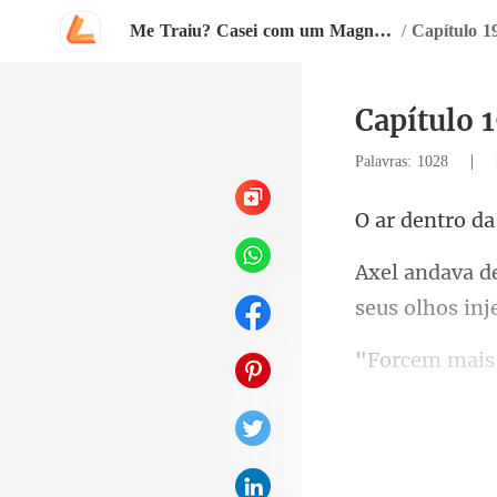
Me Traiu? Casei com um Magnata
/
Capítulo 1
Capítulo 1
|
Palavras: 1028
seus olhos inj
que digita