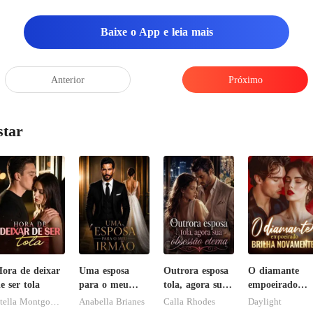
Baixe o App e leia mais
Anterior
Próximo
star
ora de deixar
Uma esposa
Outrora esposa
O diamante
e ser tola
para o meu
tola, agora sua
empoeirado
irmão
obsessão eterna
brilha
Stella Montgomery
Anabella Brianes
Calla Rhodes
Daylight
novamente