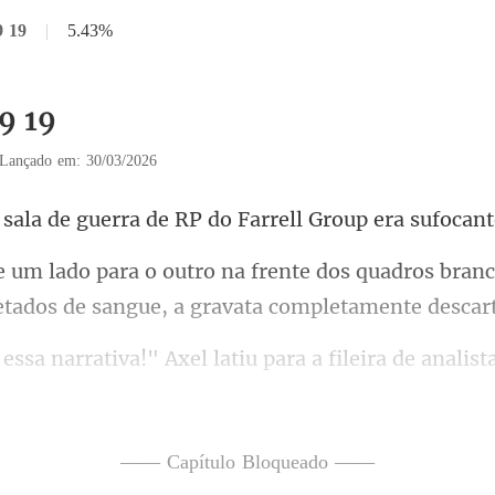
9 19
|
5.43%
9 19
Lançado em: 30/03/2026
guerra de RP do Farre
os quadros branc
etad
a fileira de analis
—— Capítulo Bloqueado ——