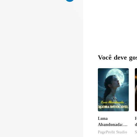
Você deve go
Luna
H
Abandonada:
d
Agora Intocável
PageProfit Studio