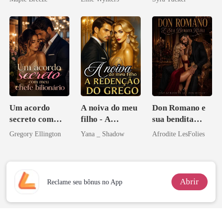
homem melhor
Um acordo
A noiva do meu
Don Romano e
secreto com
filho - A
sua bendita
meu chefe
Redenção do
ruína
Gregory Ellington
Yana _ Shadow
Afrodite LesFolies
bilionário
grego
Abrir
Reclame seu bônus no App