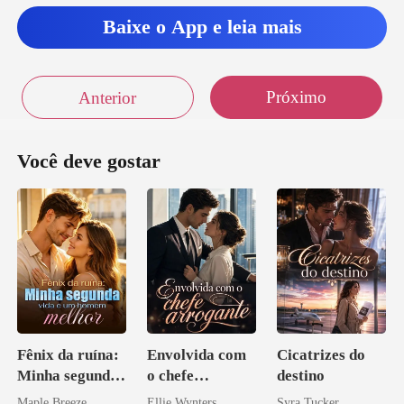
Baixe o App e leia mais
Próximo
Anterior
Você deve gostar
Fênix da ruína:
Envolvida com
Cicatrizes do
Minha segunda
o chefe
destino
vida e um
arrogante
Maple Breeze
Ellie Wynters
Syra Tucker