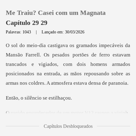
Me Traiu? Casei com um Magnata
Capítulo 29 29
Palavras: 1043
|
Lançado em: 30/03/2026
0
s de ferro estavam
Loja
trancados e vigiados, com dois homens armados
posicionados na entrad
Histórico
Sair
ilêncio se
edor de um motor
Baixar App
Capítulos Desbloqueados