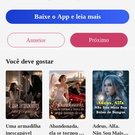
Baixe o App e leia mais
Próximo
Anterior
Você deve gostar
Uma armadilha
Abandonada,
Adeus, Alfa.
inescapável
ela se tornou a
Não Sou Mais