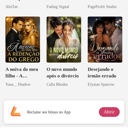
noiva do arqui-
Sua Bolsa de
AlisTae
Fading Signal
PageProfit Studio
inimigo do ex
Sangue
A noiva do meu
O novo mundo
Desejando o
filho - A
após o divórcio
irmão errado
Redenção do
Yana _ Shadow
Calla Rhodes
Elysian Sparrow
grego
Abrir
Reclame seu bônus no App