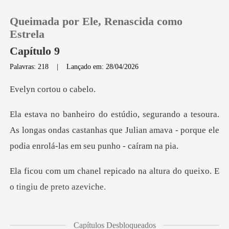
Queimada por Ele, Renascida como
Estrela
Capítulo 9
Palavras: 218
|
Lançado em: 28/04/2026
0
cortou
Loja
ra.
As longas ondas castanhas que Julian amava - por
Histórico
Sair
icado na altura do queixo.
Baixar App
ão parecia mais a Sra. Van
Capítulos Desbloqueados