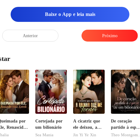
Baixe o App e leia mais
Anterior
Próximo
star
Queimada por
Cortejada por
A cicatriz que
De coração
le, Renascida
um bilionário
ele deixou, a
partido à espo
omo Estrela
rainha que me
de um
halia
Sea Mania
Jin Yi Ye Xin
Theo Mon
tornei
bilionário