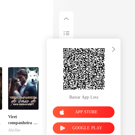
Baixar App Lera
APP STORE
Virei
sa
companheira do
GOOGLE PLAY
irmão de meu
tgomery
AlisTae
namorado?!