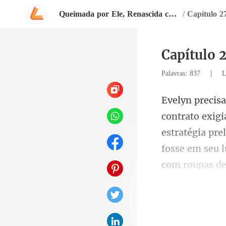
Queimada por Ele, Renascida como Estrela
/
Capítulo 2
Capítulo 
|
Palavras: 837
L
estratégia pre
fosse em seu l
l