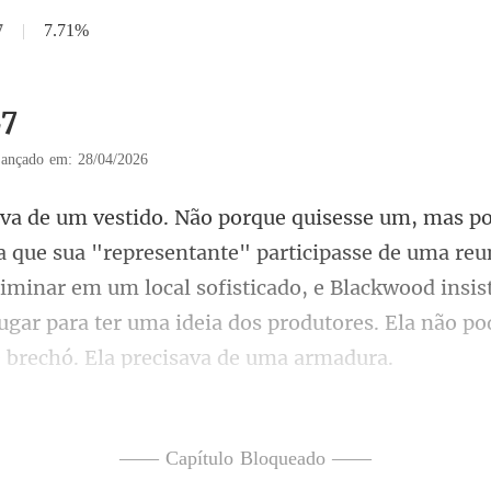
7
|
7.71%
27
ançado em: 28/04/2026
ipasse de uma reu
liminar em um local sofisticado, e Blackwood insist
—— Capítulo Bloqueado ——