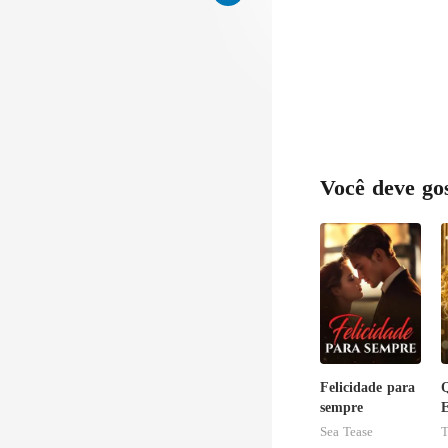
Você deve go
Felicidade para
sempre
E
c
Sea Tease
T