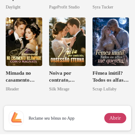
brilha
Sua Bolsa de
Daylight
PageProfit Studio
Syra Tucker
novamente
Sangue
Mimada no
Noiva por
Fêmea inútil?
casamento
contrato,
Todos os alfas
relâmpago com
obsessão eterna
me querem!
IReader
Silk Mirage
Scrap Lullaby
o magnata
Abrir
Reclame seu bônus no App