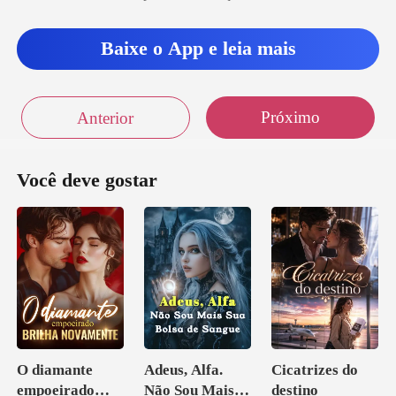
Baixe o App e leia mais
Próximo
Anterior
Você deve gostar
O diamante
Adeus, Alfa.
Cicatrizes do
empoeirado
Não Sou Mais
destino