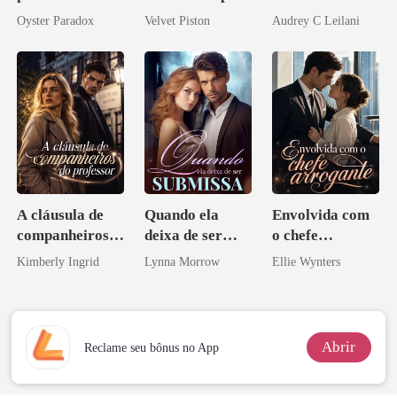
Agora me
Alfa
Magnata
Oyster Paradox
Velvet Piston
Audrey C Leilani
vejam esmagá-
los
A cláusula de
Quando ela
Envolvida com
companheiros
deixa de ser
o chefe
do professor
submissa
arrogante
Kimberly Ingrid
Lynna Morrow
Ellie Wynters
Abrir
Reclame seu bônus no App