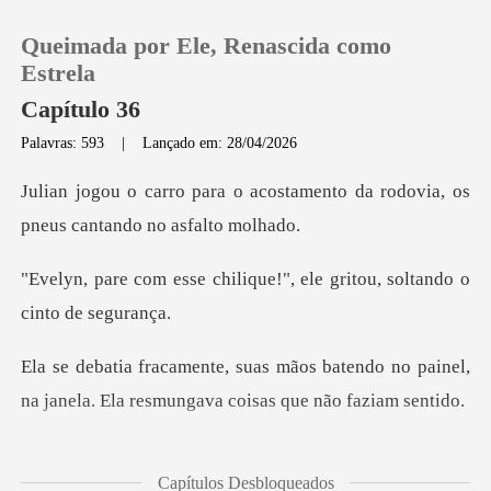
Queimada por Ele, Renascida como
Estrela
Capítulo 36
Palavras: 593
|
Lançado em: 28/04/2026
0
costamento da rodovia, os
Loja
pne
ilique!", ele gritou, sol
Histórico
Sair
batendo no painel,
na janela. Ela res
Baixar App
ando seus ombros para
Capítulos Desbloqueados