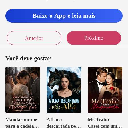
Baixe o App e leia mais
Próximo
Anterior
Você deve gostar
Mandaram-me
A Luna
Me Traiu?
para a cadeia?
descartada pelo
Casei com um