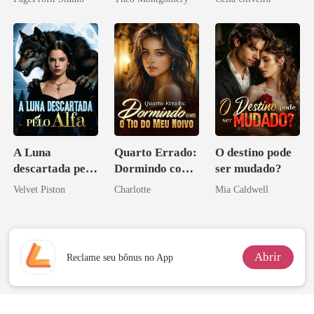
A Luna
Quarto Errado:
O destino pode
descartada pelo
Dormindo com
ser mudado?
Alfa
o Tio do Meu
Velvet Piston
Charlotte
Mia Caldwell
Noivo
Abrir
Reclame seu bônus no App