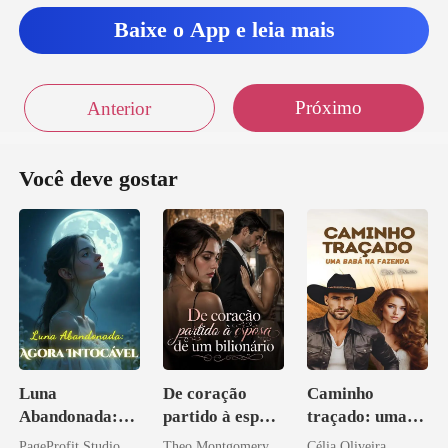
Baixe o App e leia mais
Próximo
Anterior
Você deve gostar
Luna
De coração
Caminho
Abandonada:
partido à esposa
traçado: uma
Agora Intocável
de um bilionário
babá na fazenda
PageProfit Studio
Theo Montgomery
Célia Oliveira