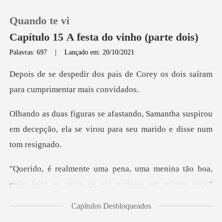
Quando te vi
Capítulo 15 A festa do vinho (parte dois)
Palavras: 697
|
Lançado em: 20/10/2021
0
s de Corey os dois saíram
par
Loja
antha suspirou
em decepção, ela se virou
Histórico
Sair
o boa,
quão feliz eu seria se ela pudesse ser
Baixar App
Capítulos Desbloqueados