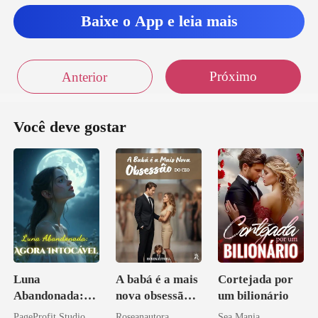
Baixe o App e leia mais
Próximo
Anterior
Você deve gostar
Luna
A babá é a mais
Cortejada por
Abandonada:
nova obsessão
um bilionário
Agora Intocável
do CEO
PageProfit Studio
Roseanautora
Sea Mania