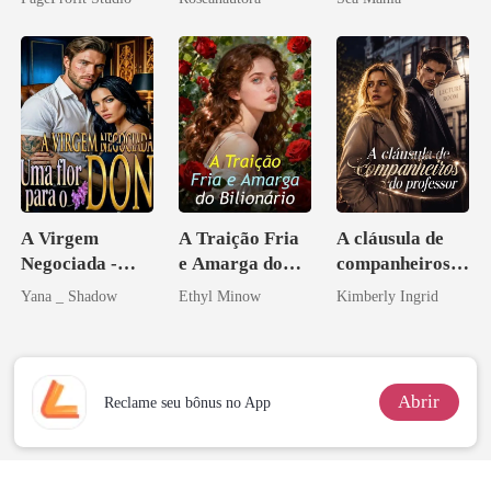
A Virgem
A Traição Fria
A cláusula de
Negociada -
e Amarga do
companheiros
Uma flor para o
Bilionário
do professor
Yana _ Shadow
Ethyl Minow
Kimberly Ingrid
Don
Abrir
Reclame seu bônus no App