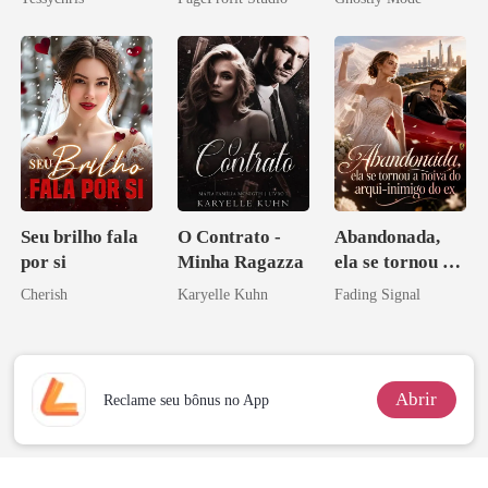
Alfa
Seu brilho fala
O Contrato -
Abandonada,
por si
Minha Ragazza
ela se tornou a
noiva do arqui-
Cherish
Karyelle Kuhn
Fading Signal
inimigo do ex
Abrir
Reclame seu bônus no App