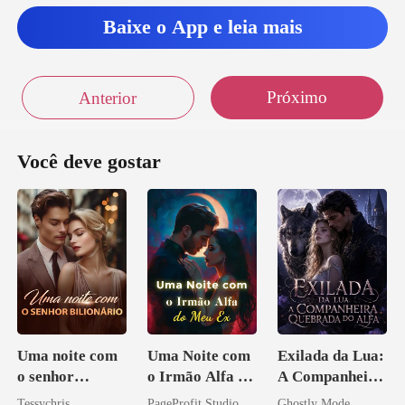
Baixe o App e leia mais
Próximo
Anterior
Você deve gostar
Uma noite com
Uma Noite com
Exilada da Lua:
o senhor
o Irmão Alfa do
A Companheira
Bilionário
Meu Ex
Quebrada do
Tessychris
PageProfit Studio
Ghostly Mode