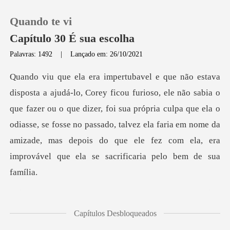
Quando te vi
Capítulo 30 É sua escolha
Palavras: 1492
|
Lançado em: 26/10/2021
0
Loja
que fazer ou o que dizer, foi sua própria culpa que ela o
odiasse, se fosse no passado, talvez ela faria em nom
Histórico
Sair
Baixar App
y som
Capítulos Desbloqueados