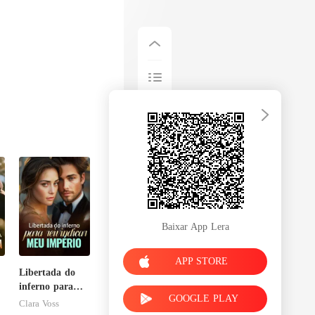
Baixar App Lera
APP STORE
Libertada do
inferno para
GOOGLE PLAY
reivindicar meu
Clara Voss
império