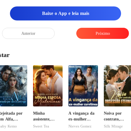
Baixe o App e leia mais
Anterior
Próximo
star
ejeitada por
Minha
A vingança da
Noiva por
m Alfa,
assistente,
ex-mulher
contrato,
amada por um
minha esposa
curvilínea
obsessão eterna
aby Kemo
Sweet Tea
Nieves Gomez
Silk Mirage
icantropo
misteriosa