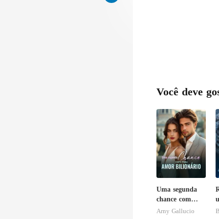
Você deve go
Uma segunda
R
chance com
u
meu amor
Arny Gallucio
B
bilionário
L