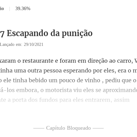
ão
|
39.36%
37 Escapando da punição
Lançado em: 29/10/2021
r eles, era o 
 ele tinha bebido um pouco de vinho , pediu que o
vá
—— Capítulo Bloqueado ——