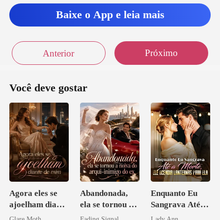
Baixe o App e leia mais
cama e montei
perguntei sensualmente en
Próximo
Anterior
você
Você deve gostar
Agora eles se
Abandonada,
Enquanto Eu
ajoelham diante
ela se tornou a
Sangrava Até a
de mim
noiva do arqui-
Morte, Ele
Glare Moth
Fading Signal
Lady Ann