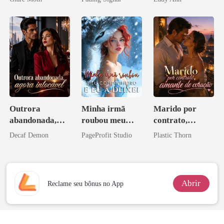
inimigo do ex
Acendia
Lanternas Para
Ela
Outrora
Minha irmã
Marido por
abandonada,
roubou meu
contrato,
agora intocável
companheiro e
amante de
Decaf Demon
PageProfit Studio
Plastic Thorn
eu a deixei
coração
Abrir
Reclame seu bônus no App