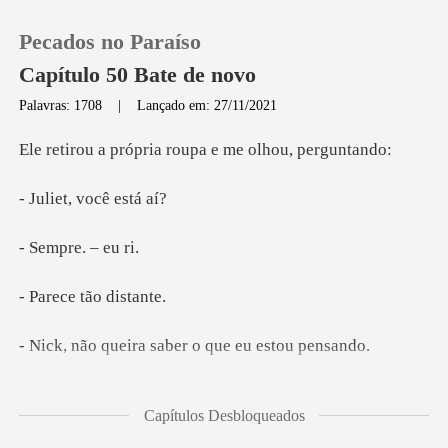
Pecados no Paraíso
Capítulo 50 Bate de novo
Palavras: 1708
|
Lançado em: 27/11/2021
0
pria roupa e me o
t, você
Loja
re. –
Histórico
e tão d
Sair
ra saber o que e
Baixar App
ue não sej
Capítulos Desbloqueados
o me