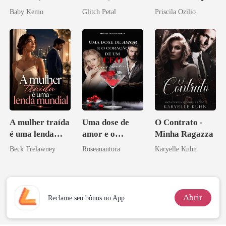
por um
desejada pelo
Ele Jurou Odiar
Baby Kemo
Glitch Petal
Priscila Ozilio
Licantropo
pai dele
A mulher traída
Uma dose de
O Contrato -
é uma lenda
amor e o
Minha Ragazza
mundial
coração de um
Beck Trelawney
Roseanautora
Karyelle Kuhn
CEO, por favor
Abrir
Reclame seu bônus no App