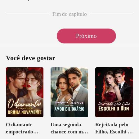
Fim do capítulo
Próximo
Você deve gostar
O diamante
Uma segunda
Rejeitada pelo
empoeirado
chance com meu
Filho, Escolhi o
brilha
amor bilionário
Don