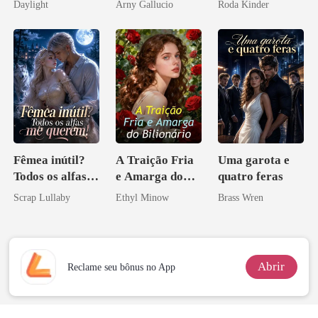
Daylight
Arny Gallucio
Roda Kinder
novamente
Fêmea inútil?
A Traição Fria
Uma garota e
Todos os alfas
e Amarga do
quatro feras
me querem!
Bilionário
Scrap Lullaby
Ethyl Minow
Brass Wren
Abrir
Reclame seu bônus no App