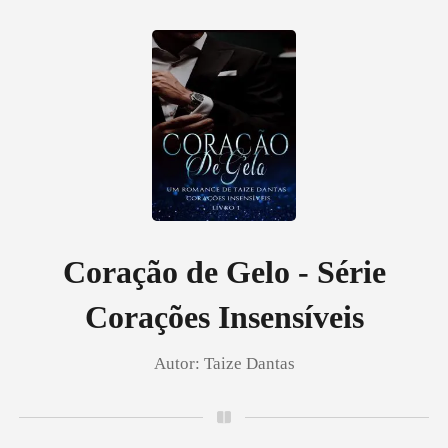
0
Loja
Histórico
Coração de Gelo - Série
Corações Insensíveis
Sair
Autor:
Taize Dantas
Baixar App