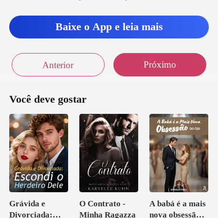
Baixe o App e leia mais
Próximo
Anterior
Você deve gostar
Grávida e
O Contrato -
A babá é a mais
Divorciada:
Minha Ragazza
nova obsessão