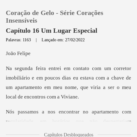
Coração de Gelo - Série Corações
Insensíveis
Capítulo 16 Um Lugar Especial
Palavras: 1163
|
Lançado em: 27/02/2022
0
o F
Loja
e em poucos dias eu estava com a chave de
Histórico
um apartamento em meu
Sair
Baixar App
regularidade, em horários que não despertariam
d
Capítulos Desbloqueados