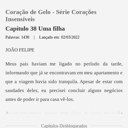
Coração de Gelo - Série Corações
Insensíveis
Capítulo 38 Uma filha
Palavras: 1438
|
Lançado em: 02/03/2022
0
FEL
Loja
m meu apartamento e
Histórico
que a viagem havia sido tranquila. Apesar de estar com
saudade
Sair
Baixar App
lo clima do lugar, eu podia
Capítulos Desbloqueados