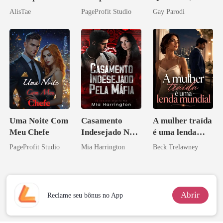
o do Alfa:
Segredos
AlisTae
PageProfit Studio
Gay Parodi
Perder Sua
Bilionários:
Verdadeira
Veja-me Brilhar
Companheira
Uma Noite Com
Casamento
A mulher traída
Meu Chefe
Indesejado Na
é uma lenda
Máfia
mundial
PageProfit Studio
Mia Harrington
Beck Trelawney
Abrir
Reclame seu bônus no App