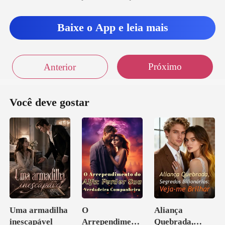
Baixe o App e leia mais
Próximo
Anterior
Você deve gostar
Uma armadilha
O
Aliança
inescapável
Arrependiment
Quebrada,