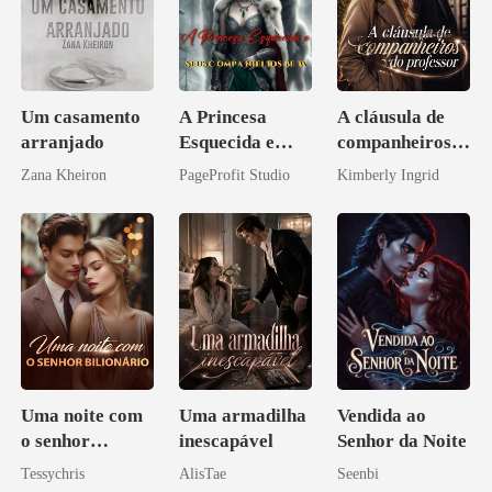
Um casamento
A Princesa
A cláusula de
arranjado
Esquecida e
companheiros
Seus
do professor
Zana Kheiron
PageProfit Studio
Kimberly Ingrid
Companheiros
Beta
Uma noite com
Uma armadilha
Vendida ao
o senhor
inescapável
Senhor da Noite
Bilionário
Tessychris
AlisTae
Seenbi