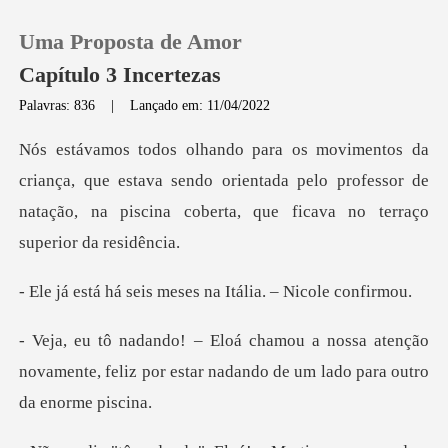
Uma Proposta de Amor
Capítulo 3 Incertezas
Palavras: 836
|
Lançado em: 11/04/2022
0
que estava sendo orientada pelo professor de
Loja
natação, na pi
Histórico
is meses na Itália.
Sair
a atenção
novamente, feliz por estar nadand
Baixar App