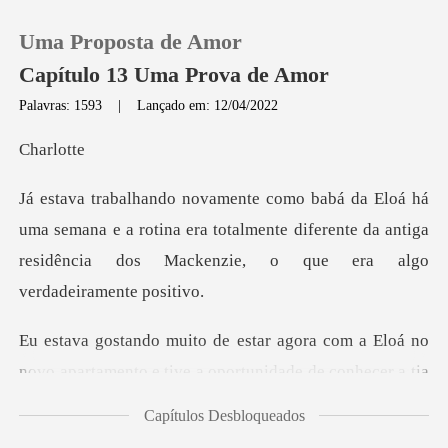
Uma Proposta de Amor
Capítulo 13 Uma Prova de Amor
Palavras: 1593
|
Lançado em: 12/04/2022
0
rlo
Loja
mana e a rotina era totalmente diferente da antiga
residênc
Histórico
Sair
novo apartamento e tive a oportunidade de conhecer a
Baixar App
Capítulos Desbloqueados