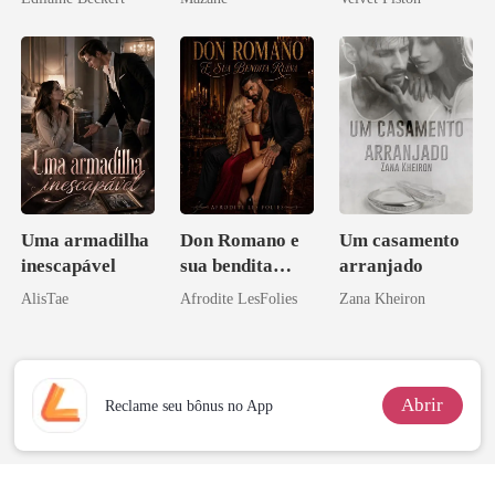
ninguém ousa
desafiar
Uma armadilha
Don Romano e
Um casamento
inescapável
sua bendita
arranjado
ruína
AlisTae
Afrodite LesFolies
Zana Kheiron
Abrir
Reclame seu bônus no App