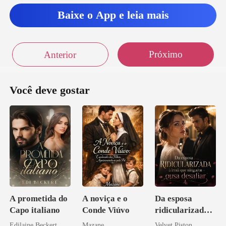
Baixe o App e leia mais
Próximo
Anterior
Você deve gostar
A prometida do
A noviça e o
Da esposa
Capo italiano
Conde Viúvo
ridicularizada à
irmã que
Edilaine Beckert
Mazane
Velvet Piston