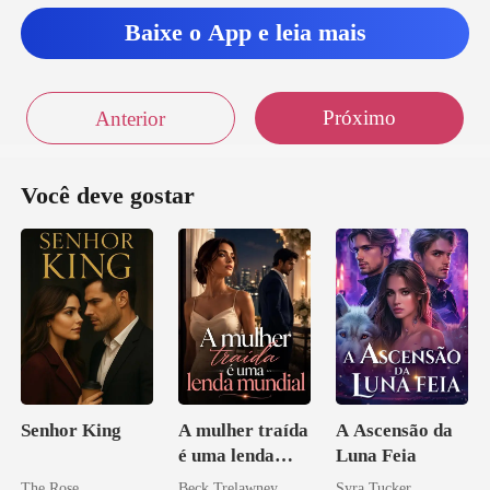
Baixe o App e leia mais
Próximo
Anterior
Você deve gostar
Senhor King
A mulher traída
A Ascensão da
é uma lenda
Luna Feia
mundial
The Rose
Beck Trelawney
Syra Tucker