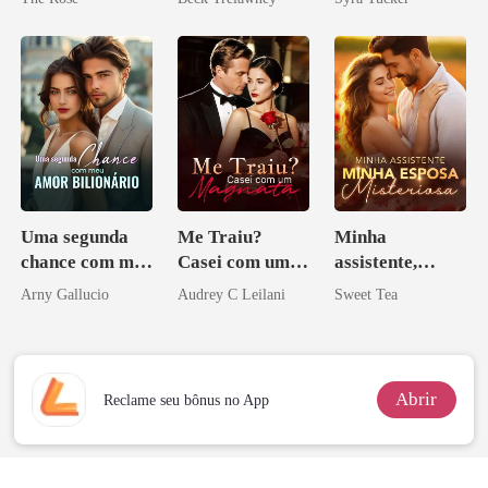
Uma segunda
Me Traiu?
Minha
chance com meu
Casei com um
assistente,
amor bilionário
Magnata
minha esposa
Arny Gallucio
Audrey C Leilani
Sweet Tea
misteriosa
Abrir
Reclame seu bônus no App