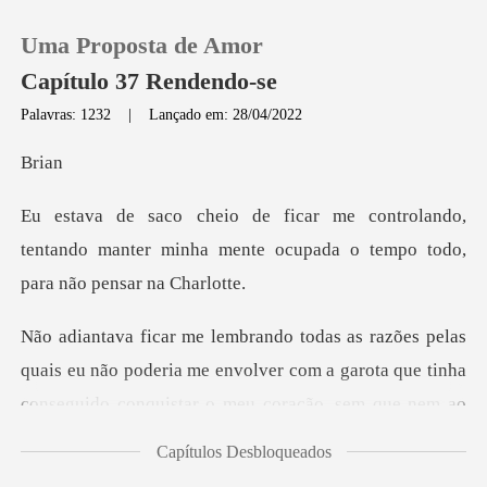
Uma Proposta de Amor
Capítulo 37 Rendendo-se
Palavras: 1232
|
Lançado em: 28/04/2022
0
r
lando,
Loja
tentando manter minha mente ocupada
Histórico
Sair
deria me envolver com a garota que tinha
conseguido conquistar o meu c
Baixar App
Capítulos Desbloqueados