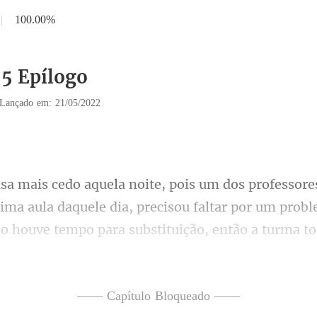
|
100.00%
55 Epílogo
Lançado em: 21/05/2022
ltima aula daquele dia, precisou faltar por um prob
an para avisar sobre o imprev
—— Capítulo Bloqueado ——