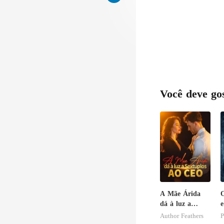
Você deve go
A Mãe Árida
dá à luz a
e
Sextuplos ao
E
Author Feathers
P
CEO
O