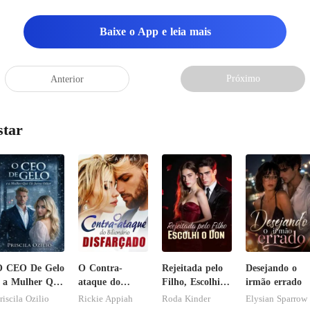
Baixe o App e leia mais
Próximo
Anterior
star
O CEO De Gelo
O Contra-
Rejeitada pelo
Desejando o
 a Mulher Que
ataque do
Filho, Escolhi o
irmão errado
le Jurou
Bilionário
Don
riscila Ozilio
Rickie Appiah
Roda Kinder
Elysian Sparrow
diar
Disfarçado