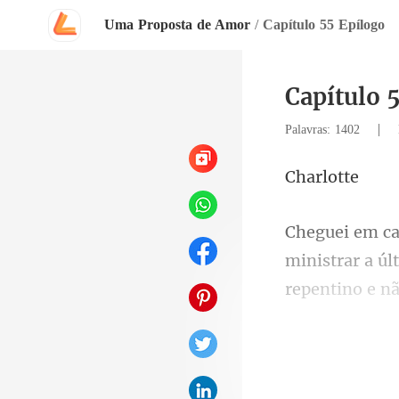
Uma Proposta de Amor
/
Capítulo 55 Epílogo
Capítulo 
|
Palavras: 1402
rlo
ar a ú
repentino e n