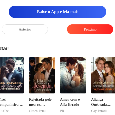
Baixe o App e leia mais
Anterior
Próximo
star
irei
Rejeitada pelo
Amor com o
Aliança
ompanheira do
meu ex,
Alfa Errado
Quebrada,
rmão de meu
desejada pelo
Segredos
lisTae
Glitch Petal
PR
Gay Parodi
namorado?!
pai dele
Bilionários: