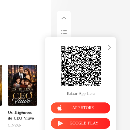
Baixar App Lera
APP STORE
Os Trigêmeos
do CEO Viúvo
GOOGLE PLAY
CINVAN