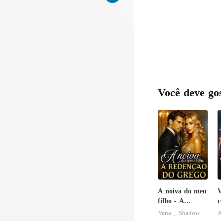
Você deve go
A noiva do meu
V
filho - A
c
Redenção do
i
Yana _ Shadow
A
grego