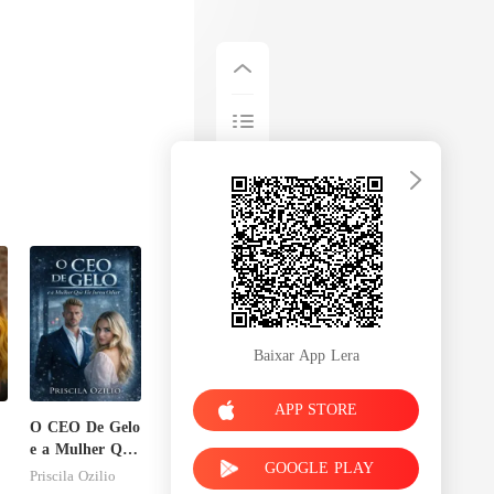
Baixar App Lera
APP STORE
O CEO De Gelo
e a Mulher Que
GOOGLE PLAY
Ele Jurou
Priscila Ozilio
Odiar