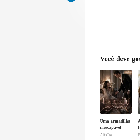
Você deve go
Uma armadilha
A
inescapável
F
V
AlisTae
B
H