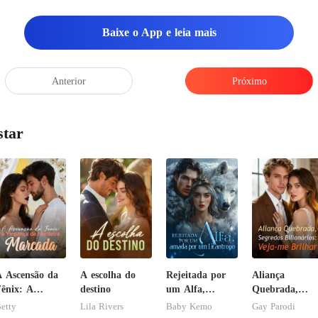
para chegar outra me
Baixe o App e leia mais
rincar né Benson, so
Anterior
Próximo
star
 Ascensão da
A escolha do
Rejeitada por
Aliança
ênix: A
destino
um Alfa,
Quebrada,
ingança da
amada por um
Segredos
etty
Lila Rivers
Baby Kemo
Gay Parodi
erdeira
Licantropo
Bilionários: