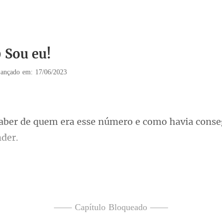
9 Sou eu!
ançado em: 17/06/2023
esse número e como havia cons
ossa assim srta. Be
ez senão eu t
—— Capítulo Bloqueado ——