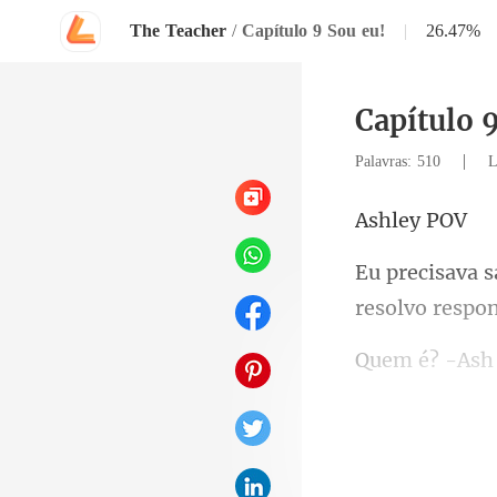
The Teacher
/
Capítulo 9 Sou eu!
|
26.47%
Capítulo 
|
Palavras: 510
L
ley
é?