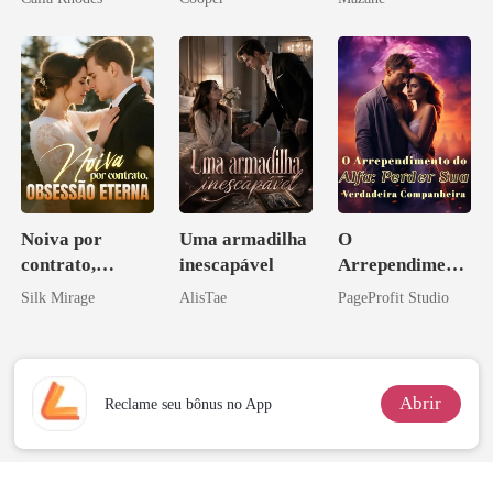
Noiva por
Uma armadilha
O
contrato,
inescapável
Arrependiment
obsessão eterna
o do Alfa:
Silk Mirage
AlisTae
PageProfit Studio
Perder Sua
Verdadeira
Companheira
Abrir
Reclame seu bônus no App