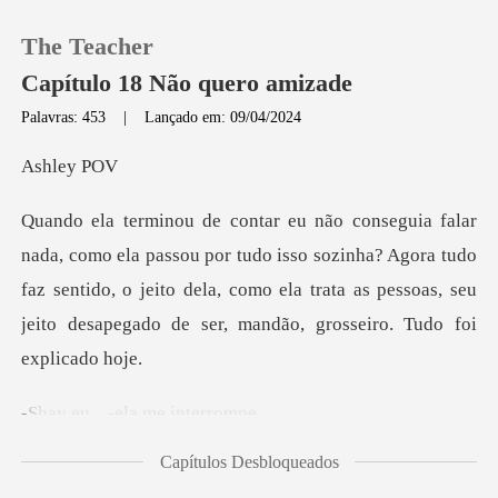
The Teacher
Capítulo 18 Não quero amizade
Palavras: 453
|
Lançado em: 09/04/2024
0
ley
Loja
tudo isso sozinha? Agora tudo
faz sentido, o jeito dela, como ela trata as pe
Histórico
Sair
. -ela me
Baixar App
Capítulos Desbloqueados
aqui e me abraça por