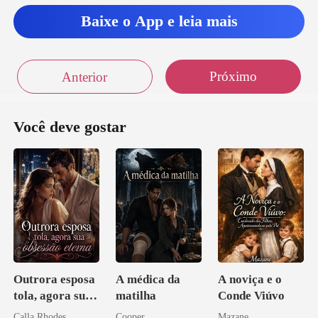
Baixe o App e leia mais
Próximo
Anterior
Você deve gostar
Outrora esposa
A médica da
A noviça e o
tola, agora sua
matilha
Conde Viúvo
obsessão eterna
Calla Rhodes
Cooper
Mazane