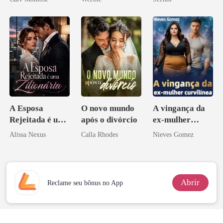
A Esposa
O novo mundo
A vingança da
Rejeitada é uma
após o divórcio
ex-mulher
Zilionária
curvilínea
Alissa Nexus
Calla Rhodes
Nieves Gomez
Abrir
Reclame seu bônus no App