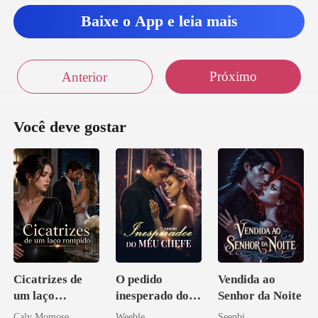
Baixe o App e leia mais
Próximo
Anterior
Você deve gostar
Cicatrizes de
O pedido
Vendida ao
um laço
inesperado do
Senhor da Noite
rompido
meu chefe
Calv Momose
Weeble
Seenbi