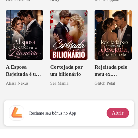
Herdeira
Disfarçado
Marcada
A Esposa
Cortejada por
Rejeitada pelo
Rejeitada é uma
um bilionário
meu ex,
Zilionária
desejada pelo
Alissa Nexus
Sea Mania
Glitch Petal
pai dele
Abrir
Reclame seu bônus no App