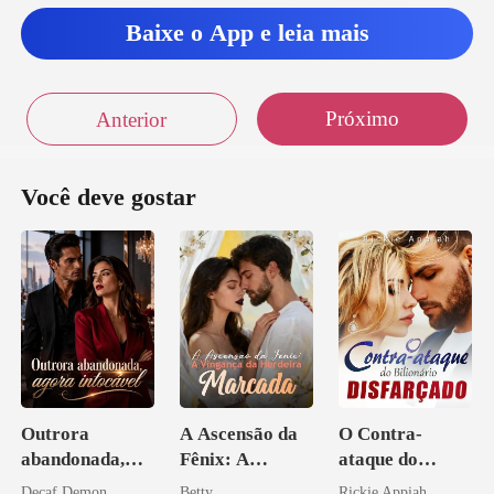
Baixe o App e leia mais
Próximo
Anterior
Você deve gostar
Outrora
A Ascensão da
O Contra-
abandonada,
Fênix: A
ataque do
agora intocável
Vingança da
Bilionário
Decaf Demon
Betty
Rickie Appiah