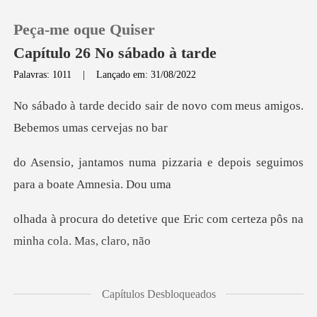
Peça-me oque Quiser
Capítulo 26 No sábado à tarde
Palavras: 1011
|
Lançado em: 31/08/2022
0
ir de novo com meus amigos.
Loja
izzaria e depois seguimos
p
Histórico
que Eric com certeza pôs na
Sair
Baixar App
Apenas gente se
Capítulos Desbloqueados
mais de uma ho