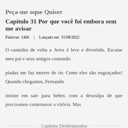
Peça-me oque Quiser
Capítulo 31 Por que você foi embora sem
me avisar
Palavras: 1466
|
Lançado em: 31/08/2022
0
leve e divertido. Escutar
Loja
m
r. Como eles são engraçado
Histórico
Sair
com a desculpa de que
precis
Baixar App
desço minha moto do
Capítulos Desbloqueados
reboque