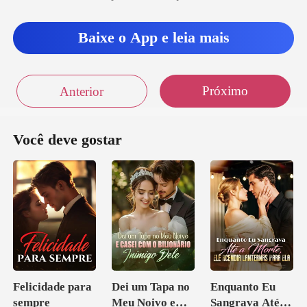
o tr
Baixe o App e leia mais
Próximo
Anterior
Você deve gostar
Felicidade para
Dei um Tapa no
Enquanto Eu
sempre
Meu Noivo e
Sangrava Até a