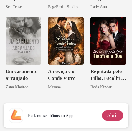
Casei com o
Morte, Ele
Sea Tease
PageProfit Studio
Lady Ann
Bilionário
Acendia
Inimigo Dele
Lanternas Para
Ela
Um casamento
A noviça e o
Rejeitada pelo
arranjado
Conde Viúvo
Filho, Escolhi o
Don
Zana Kheiron
Mazane
Roda Kinder
Abrir
Reclame seu bônus no App