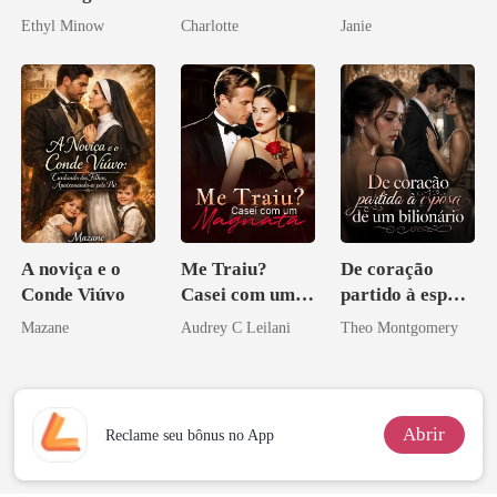
Bilionário
o Tio do Meu
Ethyl Minow
Charlotte
Janie
Noivo
A noviça e o
Me Traiu?
De coração
Conde Viúvo
Casei com um
partido à esposa
Magnata
de um bilionário
Mazane
Audrey C Leilani
Theo Montgomery
Abrir
Reclame seu bônus no App