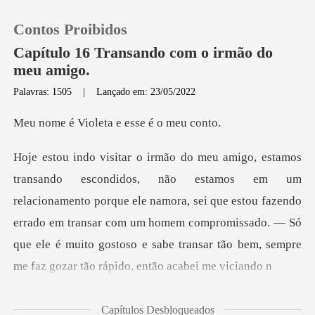
Contos Proibidos
Capítulo 16 Transando com o irmão do
meu amigo.
Palavras: 1505
|
Lançado em: 23/05/2022
0
oleta e esse
Loja
Histórico
amento porque ele namora, sei que estou fazendo
errado em transar com um homem compromissado. ― Só
Sair
qu
Baixar App
Capítulos Desbloqueados