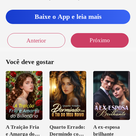
Baixe o App e leia mais
Próximo
Anterior
Você deve gostar
A Traição Fria
Quarto Errado:
A ex-esposa
e Amarga do
Dormindo com
brilhante