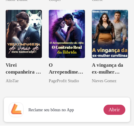
os príncipes
licantropos
Virei
O
A vingança da
companheira do
Arrependiment
ex-mulher
irmão de meu
o do Alfa: O
curvilínea
AlisTae
PageProfit Studio
Nieves Gomez
namorado?!
Contrato Real
da Híbrida
Abrir
Reclame seu bônus no App