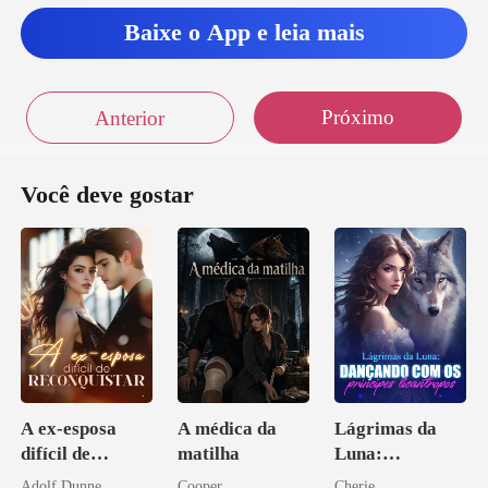
Baixe o App e leia mais
Próximo
Anterior
Você deve gostar
A ex-esposa
A médica da
Lágrimas da
difícil de
matilha
Luna:
reconquistar
Dançando com
Adolf Dunne
Cooper
Cherie