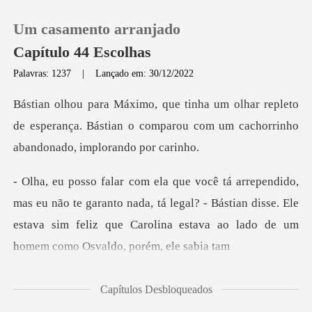
Um casamento arranjado
Capítulo 44 Escolhas
Palavras: 1237
|
Lançado em: 30/12/2022
0
epleto
de esperança. Bástian o comparou com um
Loja
Histórico
e garanto nada, tá legal? - Bástian disse. Ele
Sair
estava sim feliz que
Baixar App
Capítulos Desbloqueados