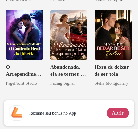
O
Abandonada,
Hora de deixar
Arrependiment
ela se tornou a
de ser tola
o do Alfa: O
noiva do arqui-
PageProfit Studio
Fading Signal
Stella Montgomery
Contrato Real
inimigo do ex
da Híbrida
Abrir
Reclame seu bônus no App