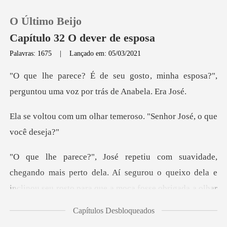
O Último Beijo
Capítulo 32 O dever de esposa
Palavras: 1675
|
Lançado em: 05/03/2021
0
, minha esposa?",
perguntou uma v
Loja
har temeroso. "Senhor J
Histórico
Sair
mais perto dela. Aí segurou o queixo dela e
inclinou seu
Baixar App
Capítulos Desbloqueados