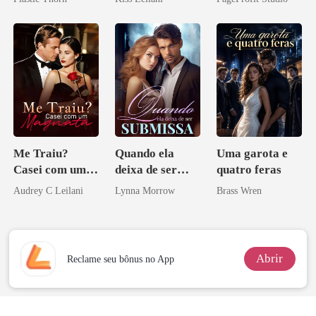
coração
escrava do rei
Contrato Real
maligno
da Híbrida
Me Traiu?
Quando ela
Uma garota e
Casei com um
deixa de ser
quatro feras
Magnata
submissa
Audrey C Leilani
Lynna Morrow
Brass Wren
Abrir
Reclame seu bônus no App