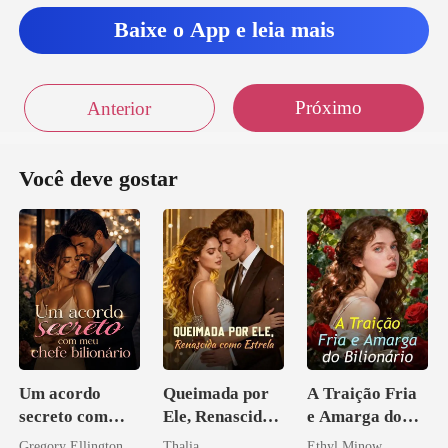
Baixe o App e leia mais
Próximo
Anterior
Você deve gostar
Um acordo
Queimada por
A Traição Fria
secreto com
Ele, Renascida
e Amarga do
meu chefe
como Estrela
Bilionário
Gregory Ellington
Thalia
Ethyl Minow