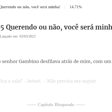
Querendo ou não, você será minha!
|
14.71%
25 Querendo ou não, você será minh
Lançado em: 03/03/2023
ino desfilava atrás de mim,
sala! - Avisei. - N
liente e terei de acompa
—— Capítulo Bloqueado ——