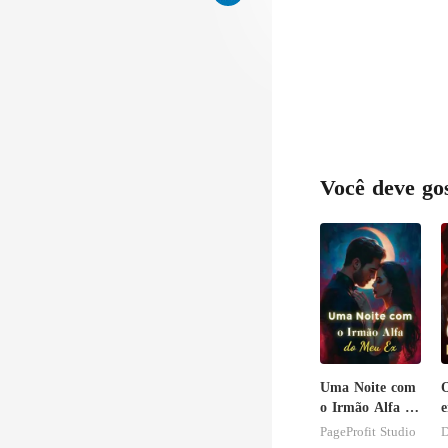
Você deve go
Uma Noite com
O
o Irmão Alfa do
e
Meu Ex
b
PageProfit Studio
D