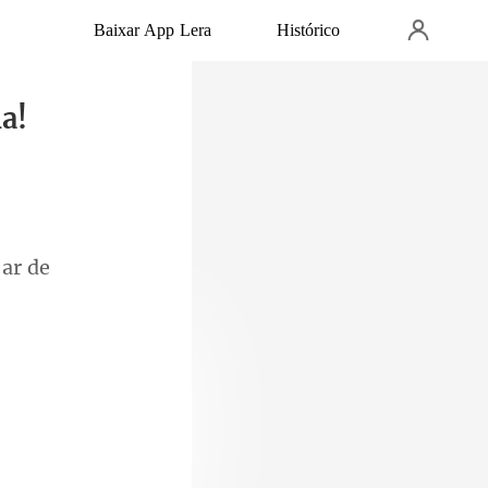
Baixar App Lera
Histórico
a!
nhá-lo depois