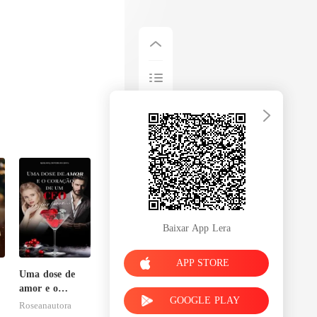
Baixar App Lera
APP STORE
Uma dose de
amor e o
GOOGLE PLAY
coração de um
Roseanautora
CEO, por favor