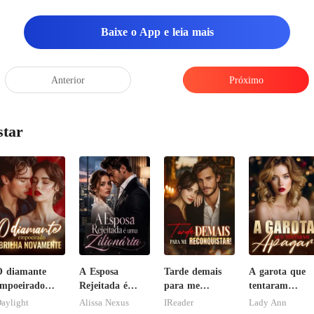
de chegar no horário, aqu
Baixe o App e leia mais
Anterior
Próximo
star
 diamante
A Esposa
Tarde demais
A garota que
mpoeirado
Rejeitada é
para me
tentaram
rilha
uma Zilionária
reconquistar!
apagar
aylight
Alissa Nexus
IReader
Lady Ann
novamente