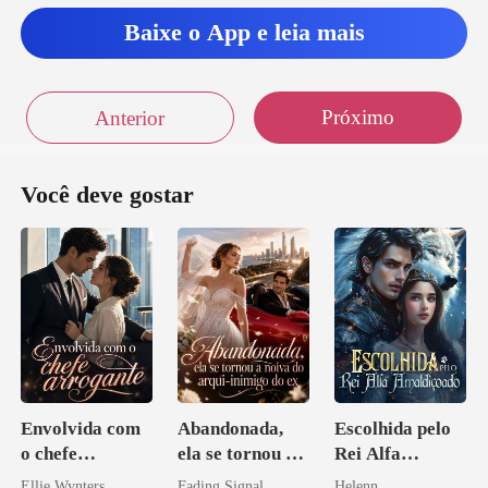
Baixe o App e leia mais
Próximo
Anterior
Você deve gostar
Envolvida com
Abandonada,
Escolhida pelo
o chefe
ela se tornou a
Rei Alfa
arrogante
noiva do arqui-
Amaldiçoado
Ellie Wynters
Fading Signal
Helenn