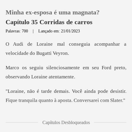
Minha ex-esposa é uma magnata?
Capítulo 35 Corridas de carros
Palavras: 700
|
Lançado em: 21/01/2023
0
seguia acompanhar a
veloc
Loja
ente em seu Ford preto,
obs
Histórico
nda pode desistir.
Sair
Fique tranquila qu
Baixar App
te abafou a v
Capítulos Desbloqueados
al conseg