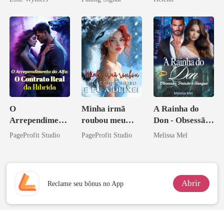
inimigo do ex
O
Minha irmã
A Rainha do
Arrependiment
roubou meu
Don - Obsessão,
o do Alfa: O
companheiro e
Paixão e Sangue
PageProfit Studio
PageProfit Studio
Melissa Mel
Contrato Real
eu a deixei
da Híbrida
Abrir
Reclame seu bônus no App