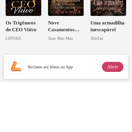
Os Trigêmeos
Nove
Uma armadilha
do CEO Viúvo
Casamentos
inescapável
Rejeitados, Eu
CINVAN
Xiao Mao Mao
AlisTae
Me Casei com o
Rival do Meu
Ex
Abrir
Reclame seu bônus no App