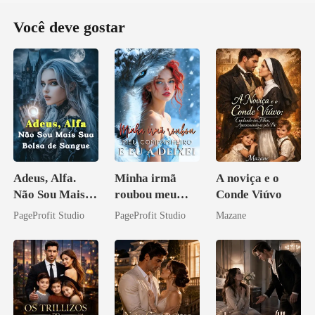
Você deve gostar
Adeus, Alfa.
Minha irmã
A noviça e o
Não Sou Mais
roubou meu
Conde Viúvo
Sua Bolsa de
companheiro e
PageProfit Studio
PageProfit Studio
Mazane
Sangue
eu a deixei