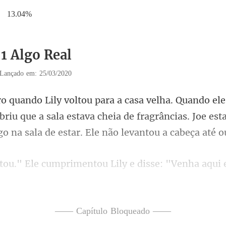
13.04%
51 Algo Real
Lançado em: 25/03/2020
obriu que a sala estava cheia de fragrâncias. Joe est
rimentou Lily e disse: "Venha
comp
—— Capítulo Bloqueado ——