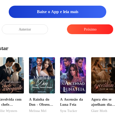
Baixe o App e leia mais
Anterior
Próximo
star
nvolvida com
A Rainha do
A Ascensão da
Agora eles se
 chefe
Don - Obsessão,
Luna Feia
ajoelham diant
rrogante
Paixão e
de mim
llie Wynters
Melissa Mel
Syra Tucker
Glare Moth
Sangue