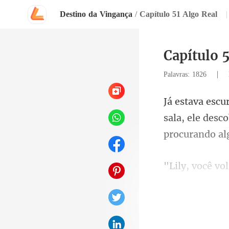
Destino da Vingança
/
Capítulo 51 Algo Real
|
Capítulo 
|
Palavras: 1826
sala, ele desc
procu
y se 