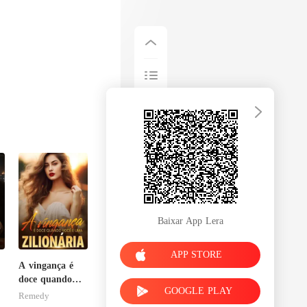
Baixar App Lera
APP STORE
A vingança é
e
doce quando
GOOGLE PLAY
você é uma
Remedy
zilionária