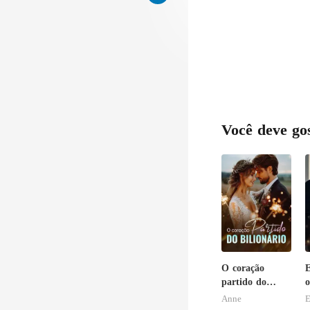
Você deve go
O coração
E
partido do
o
bilionário
a
Anne
E