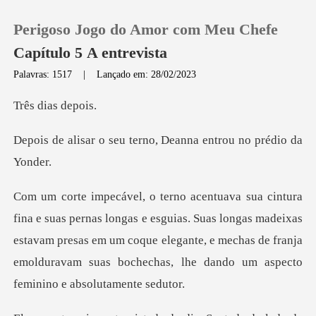
Perigoso Jogo do Amor com Meu Chefe
Capítulo 5 A entrevista
Palavras: 1517
|
Lançado em: 28/02/2023
0
ias de
u terno, Deanna entro
Loja
Histórico
sguias. Suas longas madeixas
Sair
estavam presas em um coque elegante, e mechas de franj
Baixar App