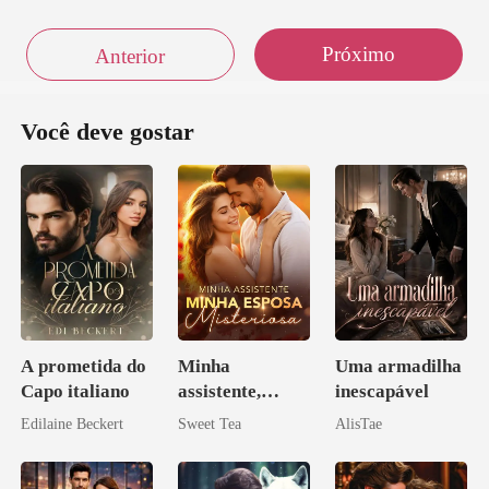
Próximo
Anterior
Você deve gostar
A prometida do
Minha
Uma armadilha
Capo italiano
assistente,
inescapável
minha esposa
Edilaine Beckert
Sweet Tea
AlisTae
misteriosa