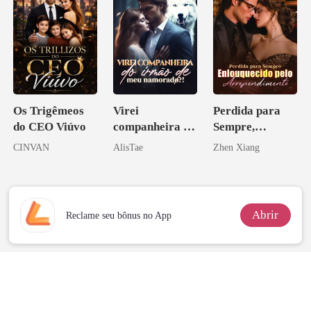
Os Trigêmeos
Virei
Perdida para
do CEO Viúvo
companheira do
Sempre,
irmão de meu
Enlouquecido
CINVAN
AlisTae
Zhen Xiang
namorado?!
pelo
Arrependiment
o
Abrir
Reclame seu bônus no App