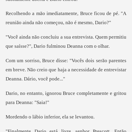
ruce ficou de pé. "A
reunião aind
evista. Quem permitiu
que saísse?",
parentes
em breve. Não creio que haja a necessi
u Bruce completamente e g
io inferior, e
scott. Então