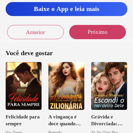
Baixe o App e leia mais
Próximo
Anterior
Você deve gostar
Felicidade para
A vingança é
Grávida e
sempre
doce quando
Divorciada:
você é uma
Escondi o
Sea Tease
Remedy
Xi Jin Qian Hua