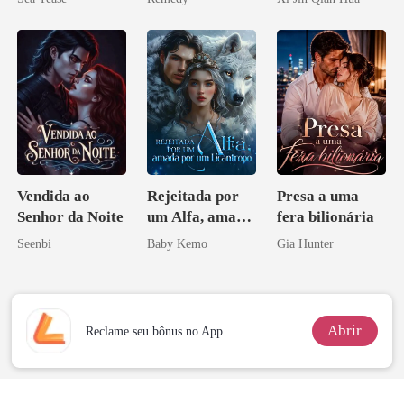
zilionária
Herdeiro Dele
Vendida ao
Rejeitada por
Presa a uma
Senhor da Noite
um Alfa, amada
fera bilionária
por um
Seenbi
Baby Kemo
Gia Hunter
Licantropo
Abrir
Reclame seu bônus no App