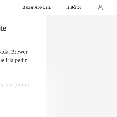
Baixar App Lera
Histórico
te
vida, Brewer
ia ser punido