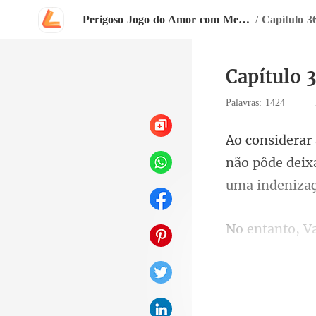
Perigoso Jogo do Amor com Meu Chefe
/
Capítulo 3
Capítulo 
|
Palavras: 1424
não pôde deix
se não consegu