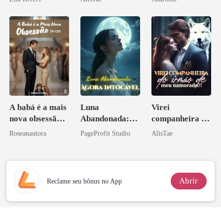
Noivo
A babá é a mais
Luna
Virei
nova obsessão
Abandonada:
companheira do
do CEO
Agora Intocável
irmão de meu
Roseanautora
PageProfit Studio
AlisTae
namorado?!
Abrir
Reclame seu bônus no App