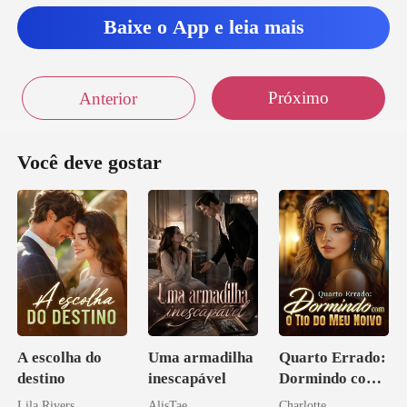
Baixe o App e leia mais
Próximo
Anterior
Você deve gostar
A escolha do
Uma armadilha
Quarto Errado:
destino
inescapável
Dormindo com
o Tio do Meu
Lila Rivers
AlisTae
Charlotte