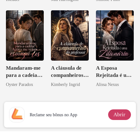
Mandaram-me
A cláusula de
A Esposa
para a cadeia?
companheiros
Rejeitada é uma
Agora me
do professor
Zilionária
Oyster Paradox
Kimberly Ingrid
Alissa Nexus
vejam esmagá-
los
Abrir
Reclame seu bônus no App