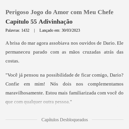
Perigoso Jogo do Amor com Meu Chefe
Capítulo 55 Adivinhação
Palavras: 1432
|
Lançado em: 30/03/2023
0
idos de Dario. Ele
permaneceu parado c
Loja
Histórico
e em mim! Nós dois nos complementamos
Sair
maravilhosamente. Estou
Baixar App
vras de Corali
Capítulos Desbloqueados