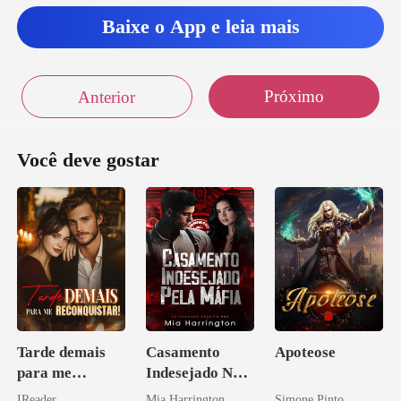
Baixe o App e leia mais
Próximo
Anterior
Você deve gostar
Tarde demais
Casamento
Apoteose
para me
Indesejado Na
reconquistar!
Máfia
IReader
Mia Harrington
Simone Pinto