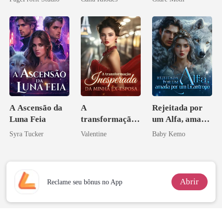
Sangue
A Ascensão da
A
Rejeitada por
Luna Feia
transformação
um Alfa, amada
inesperada da
por um
Syra Tucker
Valentine
Baby Kemo
minha ex-
Licantropo
esposa
Abrir
Reclame seu bônus no App