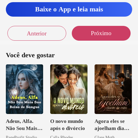
Baixe o App e leia mais
Próximo
Anterior
Você deve gostar
Adeus, Alfa.
O novo mundo
Agora eles se
Não Sou Mais
após o divórcio
ajoelham diante
Sua Bolsa de
de mim
PageProfit Studio
Calla Rhodes
Glare Moth