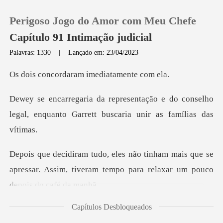
Perigoso Jogo do Amor com Meu Chefe
Capítulo 91 Intimação judicial
Palavras: 1330
|
Lançado em: 23/04/2023
0
daram imediata
e do conselho
Loja
legal, enquanto Garrett
Histórico
ais que se
Sair
apressar. Assim, tiveram tempo pa
Baixar App
Capítulos Desbloqueados
e, o sol brilha