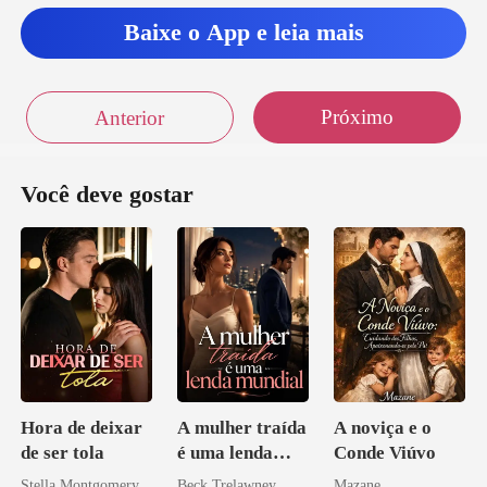
Baixe o App e leia mais
Próximo
Anterior
Você deve gostar
Hora de deixar
A mulher traída
A noviça e o
de ser tola
é uma lenda
Conde Viúvo
mundial
Stella Montgomery
Beck Trelawney
Mazane