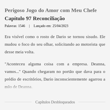
Perigoso Jogo do Amor com Meu Chefe
Capítulo 97 Reconciliação
Palavras: 1546
|
Lançado em: 25/04/2023
0
sisudo. Ele
mudou o foco do seu olhar, sol
Loja
Histórico
Quando chegaram no portão que dava para o
Sair
prédio de escri
Baixar App
is, Dewey colo
Capítulos Desbloqueados