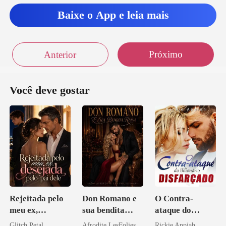
Baixe o App e leia mais
Próximo
Anterior
Você deve gostar
Rejeitada pelo
Don Romano e
O Contra-
meu ex,
sua bendita
ataque do
desejada pelo
ruína
Bilionário
Glitch Petal
Afrodite LesFolies
Rickie Appiah