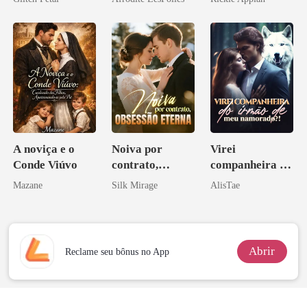
pai dele
Disfarçado
A noviça e o
Noiva por
Virei
Conde Viúvo
contrato,
companheira do
obsessão eterna
irmão de meu
Mazane
Silk Mirage
AlisTae
namorado?!
Abrir
Reclame seu bônus no App