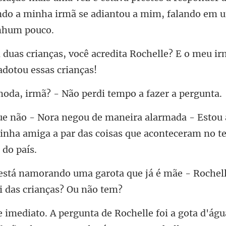
ndo a minha irmã se adiant
acredita Rochelle? E o meu i
rmã? - Não perdi temp
Estou 
inha amiga a par das coisas
que já é mãe - Rochel
elle foi a gota d'ág