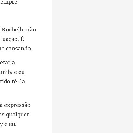
ão
ituação
mily e eu
o
is qualq