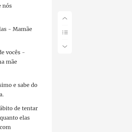
glas - Mamãe
de vocês -
imo e sabe do
tar
quanto ela