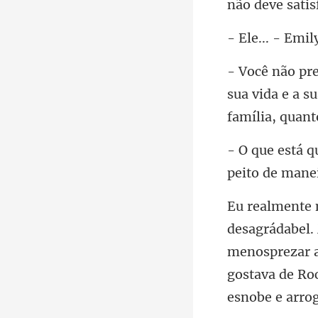
não dev
mil
sua vida e a 
peito de ma
menosprezar a