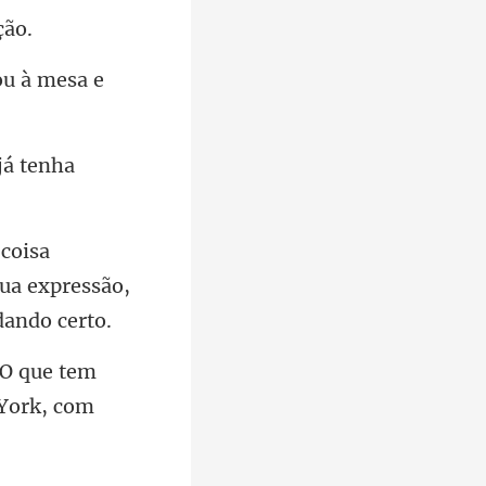
ou à mesa e
já tenh
ua expressão,
O que tem