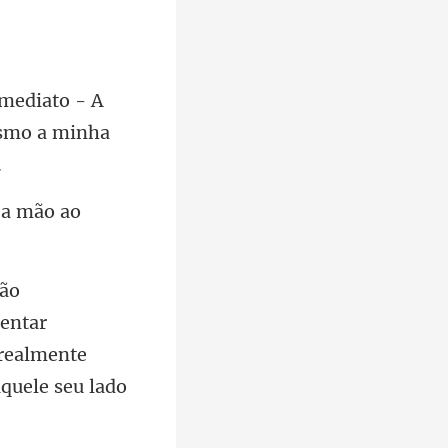
- A
esmo
 a mão ao
tentar
 realme