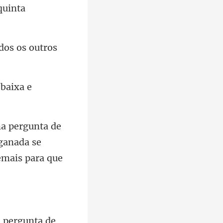
q
odo
ganada se
a pergunta de