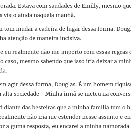
lugar dessa forma, Dou
regras 
co caso, mesmo saben
um homem riquíss
a a
realmente não iria me estender nesse assunto e en