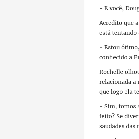
está tentando
cionada a
qu
feito? Se dive