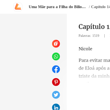
Uma Mãe para a Filha do Bilionário
/
Capítulo 1
Capítulo 
|
Palavras: 1519
co
após a
triste da mi