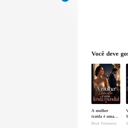
Você deve go
A mulher
V
traída é uma
S
lenda mundial
Beck Trelawney
S