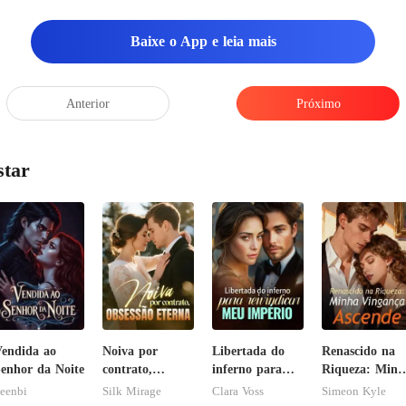
Baixe o App e leia mais
Anterior
Próximo
star
endida ao
Noiva por
Libertada do
Renascido na
enhor da Noite
contrato,
inferno para
Riqueza: Minh
obsessão eterna
reivindicar meu
Vingança
eenbi
Silk Mirage
Clara Voss
Simeon Kyle
império
Ascende