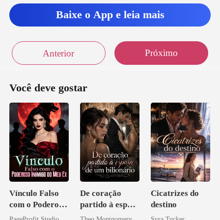
Baixe o App e leia mais
Próximo
Anterior
Você deve gostar
Vínculo Falso
De coração
Cicatrizes do
com o Poderoso
partido à esposa
destino
Inimigo do Meu
de um bilionário
PageProfit Studio
Theo Montgomery
Syra Tucker