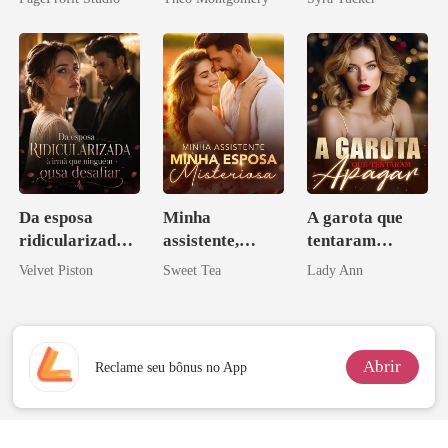
Ex
Da esposa
Minha
A garota que
ridicularizada à
assistente,
tentaram
irmã que
minha esposa
apagar
Velvet Piston
Sweet Tea
Lady Ann
ninguém ousa
misteriosa
desafiar
Abrir
Reclame seu bônus no App