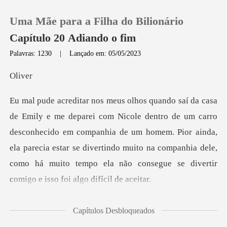
Uma Mãe para a Filha do Bilionário
Capítulo 20 Adiando o fim
Palavras: 1230
|
Lançado em: 05/05/2023
0
iv
Loja
carro
desconhecido em companhia de um homem. Pior ainda,
Histórico
ela parecia estar se divertindo muito na comp
Sair
Baixar App
mo notou a
Capítulos Desbloqueados