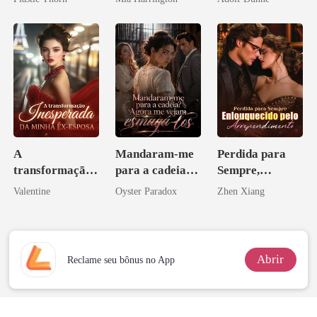
coração
A
Mandaram-me
Perdida para
transformação
para a cadeia?
Sempre,
inesperada da
Agora me
Enlouquecido
Valentine
Oyster Paradox
Zhen Xiang
minha ex-
vejam esmagá-
pelo
esposa
los
Arrependiment
o
Abrir
Reclame seu bônus no App