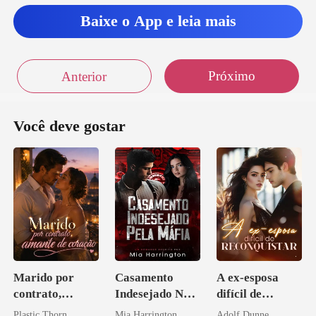
Baixe o App e leia mais
Próximo
Anterior
Você deve gostar
Marido por
Casamento
A ex-esposa
contrato,
Indesejado Na
difícil de
amante de
Máfia
reconquistar
Plastic Thorn
Mia Harrington
Adolf Dunne