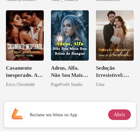
grego
Casamento
Adeus, Alfa.
Sedução
inesperado. A
Não Sou Mais
Irresistível:
noite que mudou
Sua Bolsa de
Amar de
Érica Christiehh
PageProfit Studio
Uma
minha vida
Sangue
Verdade
Abrir
Reclame seu bônus no App