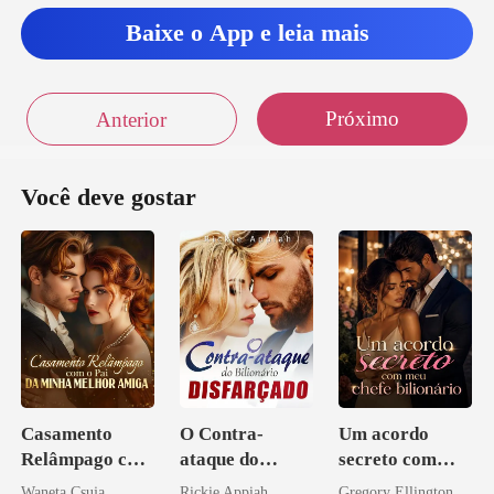
Baixe o App e leia mais
Próximo
Anterior
Você deve gostar
Casamento
O Contra-
Um acordo
Relâmpago com
ataque do
secreto com
o Pai da Minha
Bilionário
meu chefe
Waneta Csuja
Rickie Appiah
Gregory Ellington