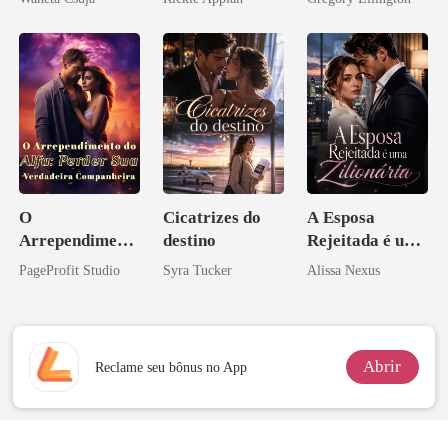
Melhor Amiga
Disfarçado
bilionário
O
Cicatrizes do
A Esposa
Arrependiment
destino
Rejeitada é uma
o do Alfa:
Zilionária
PageProfit Studio
Syra Tucker
Alissa Nexus
Perder Sua
Verdadeira
Companheira
Abrir
Reclame seu bônus no App