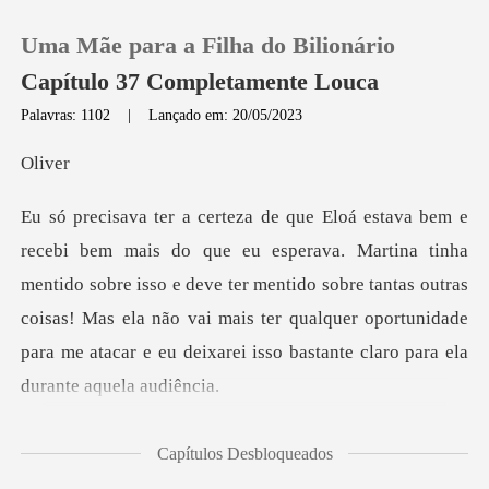
Uma Mãe para a Filha do Bilionário
Capítulo 37 Completamente Louca
Palavras: 1102
|
Lançado em: 20/05/2023
0
iv
Loja
inha
mentido sobre isso e deve ter mentido sobre tantas outras
Histórico
coisas! Mas ela não vai mais ter qual
Sair
Baixar App
ado está cien
Capítulos Desbloqueados