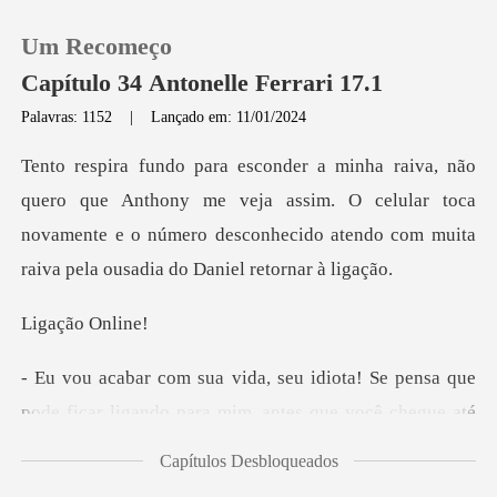
Um Recomeço
Capítulo 34 Antonelle Ferrari 17.1
Palavras: 1152
|
Lançado em: 11/01/2024
0
hony me veja assim. O celular toca
Loja
novamente e o número desconheci
Histórico
ção O
Sair
pensa que
pode ficar ligando para mim, ante
Baixar App
Capítulos Desbloqueados