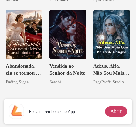
Abandonada,
Vendida ao
Adeus, Alfa.
ela se tornou a
Senhor da Noite
Não Sou Mais
noiva do arqui-
Sua Bolsa de
Fading Signal
Seenbi
PageProfit Studio
inimigo do ex
Sangue
Abrir
Reclame seu bônus no App